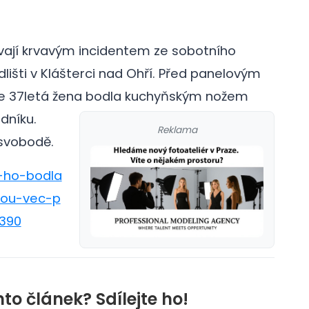
vají krvavým incidentem ze sobotního
lišti v Klášterci nad Ohří. Před panelovým
ie 37letá žena bodla kuchyňským nožem
dníku.
Reklama
 svobodě.
a-ho-bodla
nou-vec-p
2390
nto článek? Sdílejte ho!