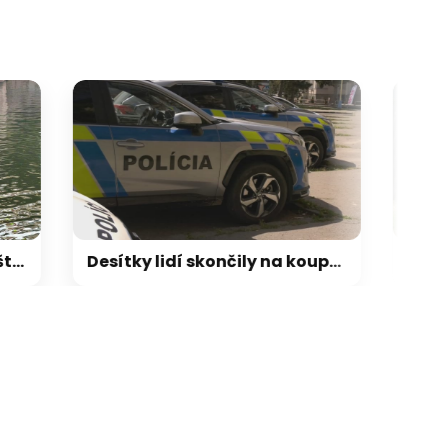
Desítky lidí skončily na koupališti v péči záchranářů. Na Slovensku řeší, co bylo ve vodě