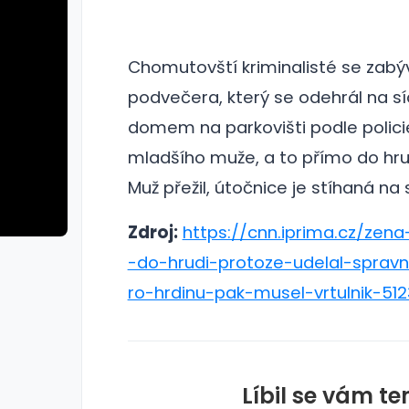
Chomutovští kriminalisté se zabý
podvečera, který se odehrál na síd
domem na parkovišti podle polic
mladšího muže, a to přímo do hru
Muž přežil, útočnice je stíhaná na
Zdroj:
https://cnn.iprima.cz/zen
-do-hrudi-protoze-udelal-sprav
ro-hrdinu-pak-musel-vrtulnik-51
Líbil se vám te