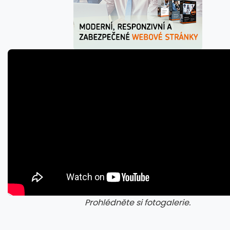
Prohlédněte si fotogalerie.
galerie: cviky
gale