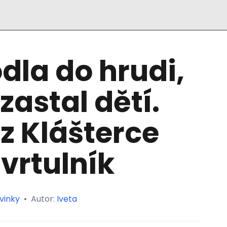
dla do hrudi,
zastal dětí.
 z Klášterce
vrtulník
vinky
•
Autor:
Iveta