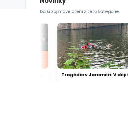
Novinky
Další zajímavé čtení z této kategorie.
Jablonec se výrazně přiblížil k postupu. Hradec proti oslabenému Besiktasu prohrál
Tragédie v Jaroměři: V dějišti známého metalového festivalu utonul muž