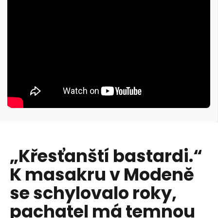
„Křesťanští bastardi.“
K masakru v Modeně
se schylovalo roky,
pachatel má temnou