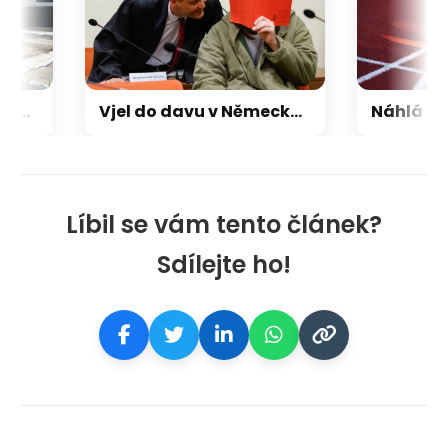
Influencera zastřelili během živého vysílání. Spekuluje se o mexických drogových kartelech
Vjel do davu v Německu, dva demonstranty zabil. Afghánec dožije za mřížemi, rozhodl soud
Líbil se vám tento článek?
Sdílejte ho!