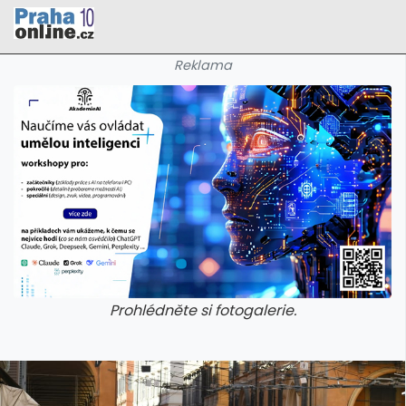
Reklama
Prohlédněte si fotogalerie.
galerie: cviky
galerie: cviky