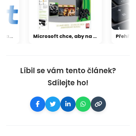
CXMT odmítla požadavky Applu, nenechá si diktovat ceny
Microsoft chce, aby na Xbox Helix běhaly všechny hry, které kdy vyšly pro Xbox
Líbil se vám tento článek?
Sdílejte ho!